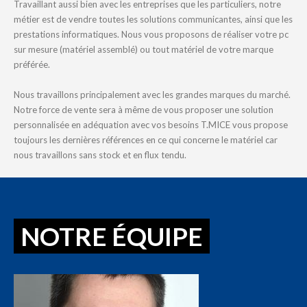
Travaillant aussi bien avec les entreprises que les particuliers, notre
métier est de vendre toutes les solutions communicantes, ainsi que les
prestations informatiques. Nous vous proposons de réaliser votre pc
sur mesure (matériel assemblé) ou tout matériel de votre marque
préférée.
Nous travaillons principalement avec les grandes marques du marché.
Notre force de vente sera à même de vous proposer une solution
personnalisée en adéquation avec vos besoins T.MICE vous propose
toujours les dernières références en ce qui concerne le matériel car
nous travaillons sans stock et en flux tendu.
NOTRE ÉQUIPE